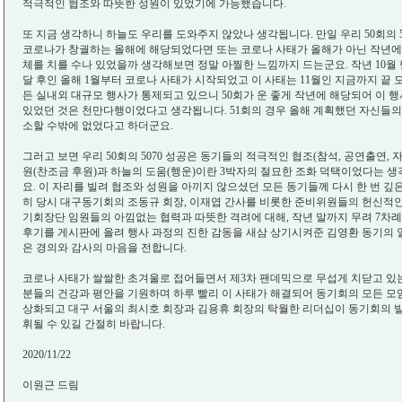
적극적인 협조와 따뜻한 성원이 있었기에 가능했습니다.
또 지금 생각하니 하늘도 우리를 도와주지 않았나 생각됩니다. 만일 우리 50회의 
코로나가 창궐하는 올해에 해당되었다면 또는 코로나 사태가 올해가 아닌 작년에
체를 치를 수나 있었을까 생각해보면 정말 아찔한 느낌까지 드는군요. 작년 10월
달 후인 올해 1월부터 코로나 사태가 시작되었고 이 사태는 11월인 지금까지 끝
든 실내외 대규모 행사가 통제되고 있으니 50회가 운 좋게 작년에 해당되어 이 행
있었던 것은 천만다행이었다고 생각됩니다. 51회의 경우 올해 계획했던 자신들의 5
소할 수밖에 없었다고 하더군요.
그러고 보면 우리 50회의 5070 성공은 동기들의 적극적인 협조(참석, 공연출연, 
원(찬조금 후원)과 하늘의 도움(행운)이란 3박자의 절묘한 조화 덕택이었다는 생
요. 이 자리를 빌려 협조와 성원을 아끼지 않으셨던 모든 동기들께 다시 한 번 깊
히 당시 대구동기회의 조동규 회장, 이재엽 간사를 비롯한 준비위원들의 헌신적인
기회장단 임원들의 아낌없는 협력과 따뜻한 격려에 대해, 작년 말까지 무려 7차례에
후기를 게시판에 올려 행사 과정의 진한 감동을 새삼 상기시켜준 김영환 동기의 열
은 경의와 감사의 마음을 전합니다.
코로나 사태가 쌀쌀한 초겨울로 접어들면서 제3차 팬데믹으로 무섭게 치닫고 있는
분들의 건강과 평안을 기원하며 하루 빨리 이 사태가 해결되어 동기회의 모든 모
상화되고 대구 서울의 최시호 회장과 김용휴 회장의 탁월한 리더십이 동기회의 발
휘될 수 있길 간절히 바랍니다.
2020/11/22
이원근 드림