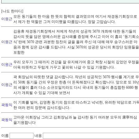
[나도 한마디]
모든 동기들의 한 마음 한 뜻의 협력의 결과였으며 여기서 재경동기회장으로
이원근
서 제가 한 역할은 그저 미미했을 따름입니다. 정말 고맙습니다.
김용휴 재경동기회장께서 저에게 작년의 성공적 5070 개최에 대한 동기들의
감사의 뜻을 담은 영예스러운 감사패를 증정해 주시고 이어 이 홈피 ‘동기회
이원근
식’란에 5070 관련 과분한 칭찬의 글을 올려 주신 데 대해 매우 송구스러운 마
음과 함께 깊은 감사를 드립니다. 사실 5070의 성공은 당시의 회장단 임원들을
포함한
우리 모두가 그 때까지 건강을 잘 유지해가며 중고 학창 시절의 깊었던 우정을
이원근
더욱 따뜻하고 두텁게 가꾸고 꽃피워 나갈 수 있길 기원합니다.
곽 회장님의 따뜻한 댓글 감사합니다. 작년의 성공적인 5070 행사를 계기로 우
리 50회 동기들 간의 우정은 한층 더 돈독해졌다고 확신합니다. 앞으로 또 10
이원근
의 세월이 흘러 다소 소규모일지라도 다시 국내외 동기들이 총집합한 6080 행
사가 개최될 수 있길 기대해 보면서
이 기회를 빌어, 김영환 동기의 참으로 따스하고 넉넉한, 유려한 덕담으로 가
곽동익
한 여러 편의 장문에 감사드립니다.
고마운 이회장님 그리고 김회장님과 늘 감사한 동기 여러분 모두의 康寧하심
곽동익
을기원합니다
이름
내용