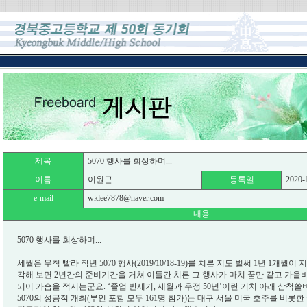
제목
5070 행사를 회상하며...
이름
이원근
등록일
2020-1
e-mail
wklee7878@naver.com
내용
5070 행사를 회상하며...
세월은 무척 빨라 작년 5070 행사(2019/10/18-19)를 치른 지도 벌써 1년 1개월이
각해 보면 2년간의 준비기간을 거쳐 이틀간 치른 그 행사가 마치 꿈만 같고 가을
되어 가슴을 적시는군요. ‘졸업 반세기, 세월과 우정 50년’이란 기치 아래 삼척
5070의 성공적 개최(부인 포함 모두 161명 참가)는 대구 서울 미국 호주를 비롯