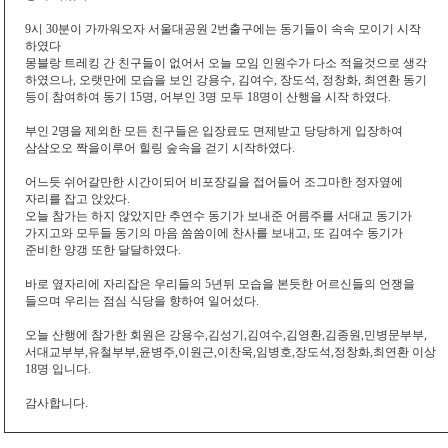
9시 30분이 가까워오자 서울대공원 2번출구에는 동기들이 속속 모이기 시작
하였다
몽블랑 트레킹 간 친구들이 없어서 오늘 모임 인원수가 다소 적을것으로 생각
하였으나, 오랫만에 모습을 보인 강용수, 김여수, 장도석, 정창화, 최연환 동기
등이 참여하여 동기 15명, 어부인 3명 모두 18명이 산행을 시작 하였다.
부인 2명을 제외한 모든 친구들은 입장료도 면제받고 당당하게 입장하여
삼삼오오 짝을이루어 힐링 숲속을 걷기 시작하였다.
어느듯 쉬어갈만한 시간이되어 비포장길을 접어들어 조그마한 정자옆에
자리를 잡고 앉았다.
오늘 참가는 하지 않았지만 추연수 동기가 보내준 어름주를 서대교 동기가
가지고와 모두들 동기의 마음 씀씀이에 찬사를 보내고, 또 김여수 동기가
준비한 양갱 또한 달달하였다.
바로 옆자리에 자리잡은 우리들의 5년뒤 모습을 본듯한 어르신들의 언쟁을
들으며 우리는 점심 식당을 향하여 일어섰다.
오늘 산행에 참가한 회원은 강용수,김성기,김여수,김영환,김종원,민병문부부,
서대교부부,유철부부,윤병주,이원근,이찬욱,임병호,장도석,정창화,최연환 이상
18명 입니다.
감사합니다.