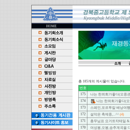
HOME
총 185개의 게시물이 있습니다.
번호
175
나는 한뫼회가좋다(오중관
174
나는 한뫼회가좋다(오
173
스페인,포르투칼 배낭여행 
172
설악은 축제중,...^^
(4)
171
총무님표 요거트칵테일 
170
여성봉,오봉,송추계곡을 