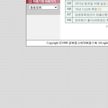
169
2015년 동유럽 여행 일정
(
168
'16년 시산제 축문
(5)
167
임병호회장단이 정월산행
166
한뫼회가 좋다(새회장단 
[
Copyright ⓒ1998 경북중고제50회동기회 All rights r