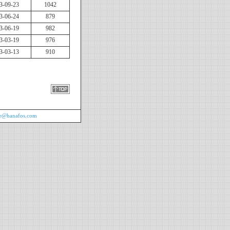
3-09-23
1042
3-06-24
879
3-06-19
982
3-03-19
976
3-03-13
910
ne@hanafos.com