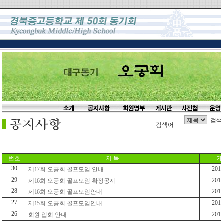
검색어
번호
제 목
30
201
제17회 오공회 골프모임 안내
29
201
제16회 오공회 골프모임 확정공지
28
201
제16회 오공회 골프모임안내
27
201
제15회 오공회 골프모임안내
26
201
회원 입회 안내