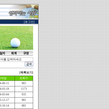
[로그인]
[목록보기]
게재일
조회수
4-06-11
965
4-03-19
1173
4-03-04
935
3-12-17
981
3-10-14
881